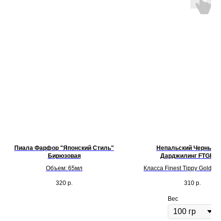
Пиала Фарфор "Японский Стиль"
Непальский Черный 
Бирюзовая
Дарджилинг FTGFO
Объем: 65мл
Класса Finest Tippy Golden
Orange Pekoe 1
320
р.
310
р.
Вес