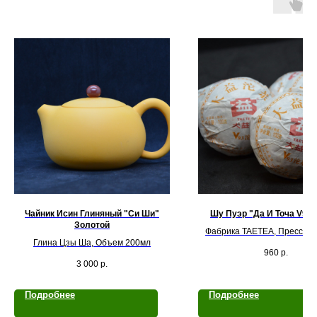
Чайник Исин Глиняный "Си Ши"
Шу Пуэр "Да И Точа V93"
Золотой
Фабрика TAETEA, Прессовка
Глина Цзы Ша, Объем 200мл
960
р.
3 000
р.
Подробнее
Подробнее