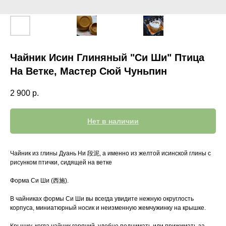
Чайник Исин Глиняный "Си Ши" Птица
На Ветке, Мастер Сюй Чуньпин
2 900
р.
Нет в наличии
Чайник из глины Дуань Ни 段泥, а именно из желтой исинской глины с
рисунком птички, сидящей на ветке
Форма Си Ши (西施).
В чайниках формы Си Ши вы всегда увидите нежную округлость
корпуса, миниатюрный носик и неизменную жемчужинку на крышке.