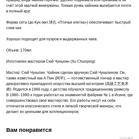
Крышку, когда чайник горячий, удобно поднимать или прижимать за
счёт этой хваткой жемчужины. Тонкая ручка чайника выгибается почти
в полный круг.
Форма сита Цю Кун (кит.球孔 «Птичья клетка») обеспечивает быстрый
слив чая
Хорошо подходит для пуэров и выдержанных чаев.
Объем: 170мл
Изготовлен мастером Сюй Чуньпин (Xu Chunping)
Мастер: Сюй Чуньпин. Чайник сделан вручную Сюй Чуньпином. Он,
также известный как А Пин (阿平), — потомственный гончар и мастер
декоративно-прикладного искусства высшей категории (高级工艺美术
师). Родился в 1966 году, с детства обучался традиционному ремеслу.
В 1980–1990-х годах работал на знаменитой фабрике № 1 в Исине, где
совершенствовал своё мастерство. Его работы несут на себе
отпечаток классического стиля и личной творческой манеры, что
делает их ценными для коллекционеров;
Вам понравится