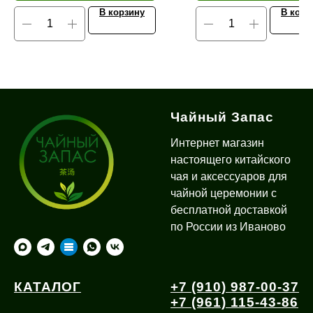
В корзину
В корз
Чайный Запас
Интернет магазин
настоящего китайского
чая и аксессуаров для
чайной церемонии с
бесплатной доставкой
по России из Иваново
КАТАЛОГ
+7 (910) 987-00-37
+7 (961) 115-43-86