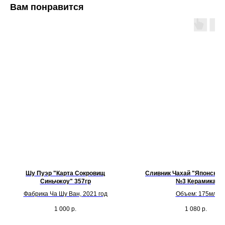
Вам понравится
Шу Пуэр "Карта Сокровищ
Сливник Чахай "Японский
Синьчжоу" 357гр
№3 Керамика
Фабрика Ча Шу Ван, 2021 год
Объем: 175мл
1 000
р.
1 080
р.