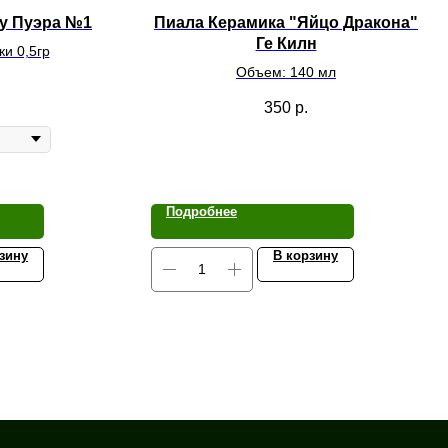
Шу Пуэра №1
Пиала Керамика "Яйцо Дракона"
Ге Килн
ки 0,5гр
Объем: 140 мл
350
р.
Подробнее
зину
В корзину