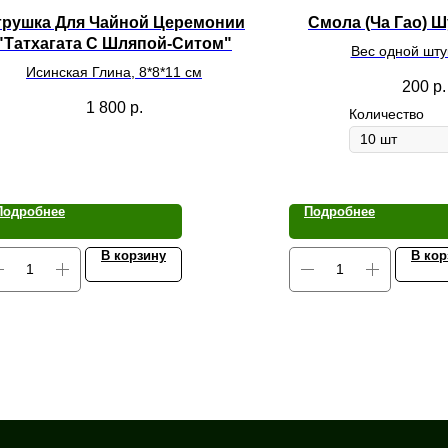
грушка Для Чайной Церемонии
Смола (Ча Гао) 
"Татхагата С Шляпой-Ситом"
Вес одной шту
Исинская Глина, 8*8*11 см
200
р.
1 800
р.
Количество
Подробнее
Подробнее
В корзину
В кор