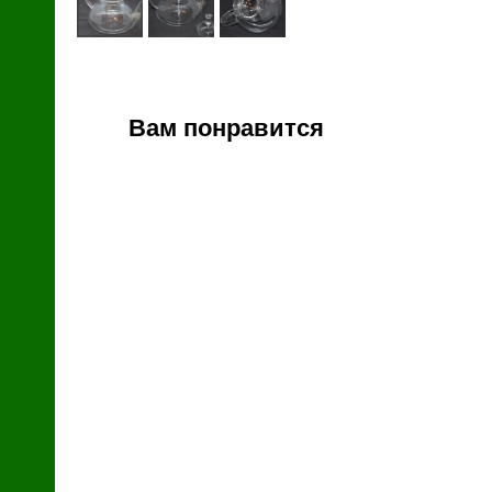
й
Вам понравится
зин
с