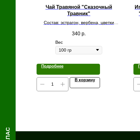
й
Чай Травяной "Сказочный
И
Травник"
Состав: эстрагон, вербена, цветки
мальвы, курильский чай, мята и
340
р.
лемонграсс
Вес
Подробнее
В корзину