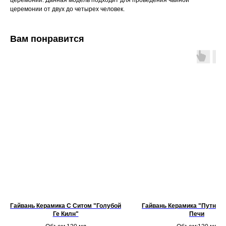
церемонии. Данная модель подходит для проведения чайной
церемонии от двух до четырех человек.
Вам понравится
Гайвань Керамика С Ситом "Голубой
Гайвань Керамика "Путник"
Ге Килн"
Печи