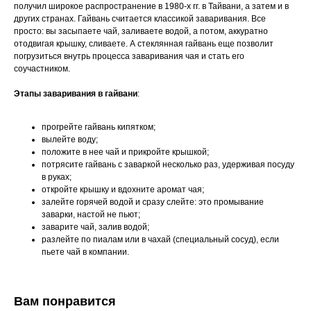
получил широкое распространение в 1980-х гг. в Тайвани, а затем и в
других странах. Гайвань считается классикой заваривания. Все
просто: вы засыпаете чай, заливаете водой, а потом, аккуратно
отодвигая крышку, сливаете. А стеклянная гайвань еще позволит
погрузиться внутрь процесса заваривания чая и стать его
соучастником.
Этапы заваривания в гайвани
:
прогрейте гайвань кипятком;
вылейте воду;
положите в нее чай и прикройте крышкой;
потрясите гайвань с заваркой несколько раз, удерживая посуду
в руках;
откройте крышку и вдохните аромат чая;
залейте горячей водой и сразу слейте: это промывание
заварки, настой не пьют;
заварите чай, залив водой;
разлейте по пиалам или в чахай (специальный сосуд), если
пьете чай в компании.
Вам понравится