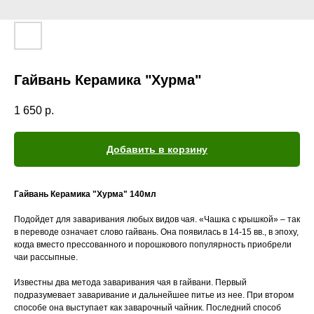
Гайвань Керамика "Хурма"
1 650
р.
Добавить в корзину
Гайвань Керамика "Хурма" 140мл
Подойдет для заваривания любых видов чая. «Чашка с крышкой» – так
в переводе означает слово гайвань. Она появилась в 14-15 вв., в эпоху,
когда вместо прессованного и порошкового популярность приобрели
чаи рассыпные.
Известны два метода заваривания чая в гайвани. Первый
подразумевает заваривание и дальнейшее питье из нее. При втором
способе она выступает как заварочный чайник. Последний способ