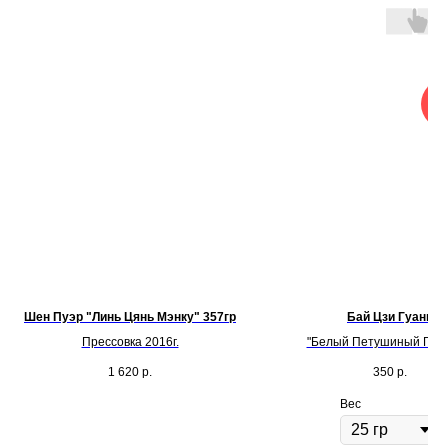
Но
Шен Пуэр "Линь Цянь Мэнку" 357гр
Бай Цзи Гуань
Прессовка 2016г.
"Белый Петушиный Греб
1 620
р.
350
р.
Вес