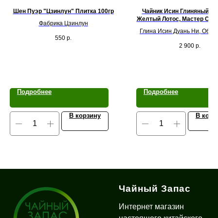
Шен Пуэр "Цзинлун" Плитка 100гр
Чайник Исин Глиняный "Ш
Желтый Лотос, Мастер Сюй
Фабрика Цзинлун
Глина Исин Дуань Ни, Объе
550
р.
2 900
р.
Подробнее
Подробнее
В корзину
В корз
Чайный Запас
Интернет магазин