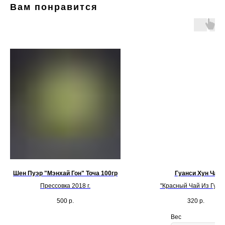
Вам понравится
Шен Пуэр "Мэнхай Гон" Точа 100гр
Гуанси Хун Ча
Прессовка 2018 г.
"Красный Чай Из Гуан
500
р.
320
р.
Вес