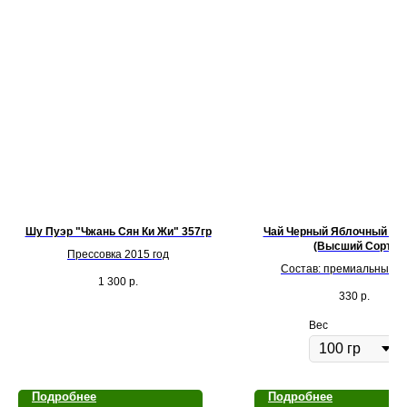
Шу Пуэр "Чжань Сян Ки Жи" 357гр
Чай Черный Яблочный Шт
(Высший Сорт)
Прессовка 2015 год
Состав: премиальные с
1 300
р.
цейлонского чёрного чая, 
330
р.
яблока, корица
Вес
Подробнее
Подробнее