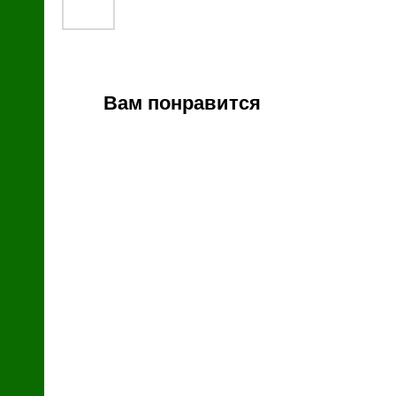
й
Вам понравится
зин
с