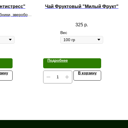
нтистресс"
Чай Фруктовый "Милый Фрукт"
бники, зверобой,
тки василька
325
р.
Вес
Подробнее
зину
В корзину