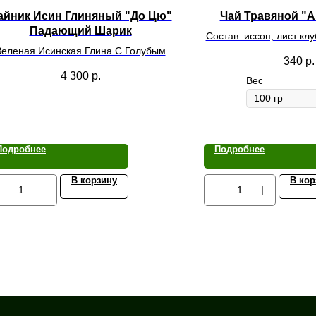
айник Исин Глиняный "До Цю"
Чай Травяной "А
Падающий Шарик
Состав: иссоп, лист клу
Зеленая Исинская Глина С Голубым
лист малины, лепес
340
р.
Оттенком, Объем 260мл
4 300
р.
Вес
Подробнее
Подробнее
В корзину
В кор