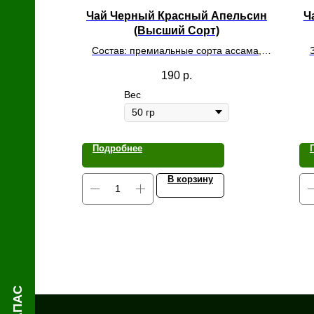
й
Чай Черный Красный Апельсин
Ч
(Высший Сорт)
Состав: премиальные сорта ассама,
цукаты, цедра апельсина, лепестки
190
р.
сафлора и ароматизатор
Вес
Подробнее
В корзину