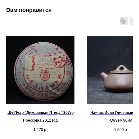
Вам понравится
Шу Пуэр "Диковинная Птица" 357гр
Чайник Исин Глиняный "Ш
Прессовка 2012 год
Объем 90мл
1 270
р.
1 600
р.