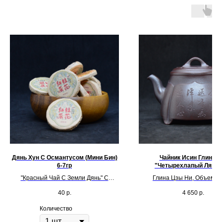
Дянь Хун С Османтусом (Мини Бин)
Чайник Исин Глинян
6-7гр
"Четырехлапый Ляньх
"Красный Чай С Земли Дянь" С
Глина Цзы Ни, Объем 2
Османтусом
40
р.
4 650
р.
Количество