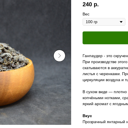
240
р.
Вес
Ганпаудер - это скруче
При производстве этого
скатываются в аккурат
листья с черенками. Пр
циркуляции воздуха и т
В сухом виде — плотно 
копчёными нотками, сра
яркий аромат с ягодны
Вкус
Прозрачный янтарный н