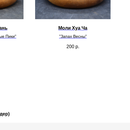
ань
Моли Хуа Ча
ые Пики"
"Запах Весны"
200
р.
дер)