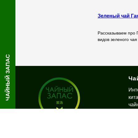
Зеленый чай Га
Рассказываем про Г
видов зеленого чая
ЧАЙНЫЙ ЗАПАС
Ча
Инт
кит
чай
дос