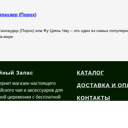
нпаудер (Порох)
анпаудер (Порох) или Фу Цзянь Чжу – это один из самых популяр
 в мире
йный Запас
КАТАЛОГ
ернет магазин настоящего
ДОСТАВКА И ОП
айского чая и аксессуаров для
ной церемонии с бесплатной
КОНТАКТЫ
тавкой по России из Иваново
О ЧАЕ