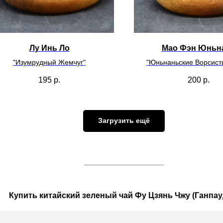
Лу Инь Ло
Мао Фэн Юньн
"Изумрудный Жемчуг"
"Юньнаньские Ворсист
195
р.
200
р.
Загрузить ещё
Купить китайский зеленый чай Фу Цзянь Чжу (Ганпау