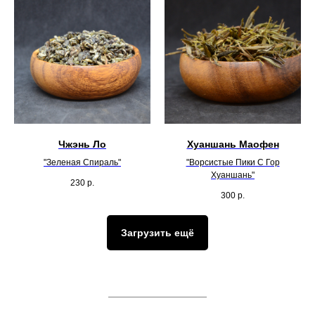
Чжэнь Ло
Хуаншань Маофен
"Зеленая Спираль"
"Ворсистые Пики С Гор
Хуаншань"
230
р.
300
р.
Загрузить ещё