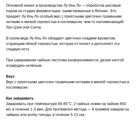
Основной нюанс в производстве Лу Инь Ло — обработка рисовым
паром на стадии ферментации, заимствованная в Японии. Это
придаёт Лу Инь Ло особый вкус с приятными цветочно-травяными
нотками и мягкой терпкостью в послевкусии, чем-то напоминающий
Лун Цзин или Сенчу.
В сухом виде Лу Инь Ло обладает цветочно-сладким ароматом,
отдающим лёгкой терпкостью, которая оттеняет и дополняет эту
сладкую ноту.
При заваривании чайные листочки разворачиваются, делая настой
изумрудно-зелёным.
Вкус
Вкус с приятными цветочно-травяными нотками и мягкой терпкостью в
послевкусии.
Как заваривать
Заваривать при температуре 80-85°C, 2 чайных ложки на чайник 450
мл, в течение 1-3 мин. Для проливного метода — 8 граммов заварки на
гайвань или колбу типода, в течение 5-15 сек.