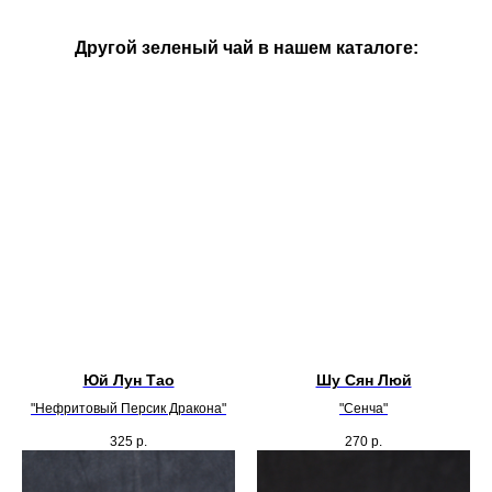
Другой зеленый чай в нашем каталоге:
Юй Лун Тао
Шу Сян Люй
"Нефритовый Персик Дракона"
"Сенча"
325
р.
270
р.