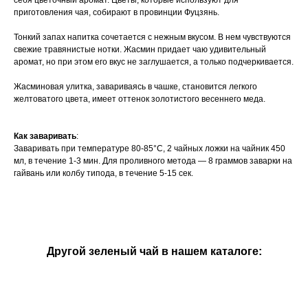
себя цветочный аромат. Цветы, которые используют для
приготовления чая, собирают в провинции Фуцзянь.
Тонкий запах напитка сочетается с нежным вкусом. В нем чувствуются
свежие травянистые нотки. Жасмин придает чаю удивительный
аромат, но при этом его вкус не заглушается, а только подчеркивается.
Жасминовая улитка, завариваясь в чашке, становится легкого
желтоватого цвета, имеет оттенок золотистого весеннего меда.
Как заваривать
:
Заваривать при температуре 80-85°C, 2 чайных ложки на чайник 450
мл, в течение 1-3 мин. Для проливного метода — 8 граммов заварки на
гайвань или колбу типода, в течение 5-15 сек.
Другой зеленый чай в нашем каталоге: