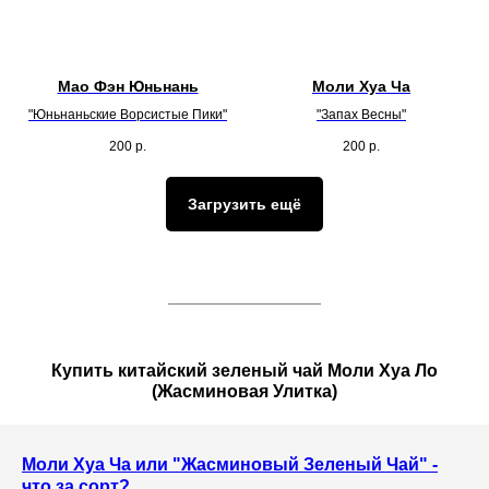
Мао Фэн Юньнань
Моли Хуа Ча
"Юньнаньские Ворсистые Пики"
"Запах Весны"
200
р.
200
р.
Загрузить ещё
Купить китайский зеленый чай Моли Хуа Ло
(Жасминовая Улитка)
Моли Хуа Ча или "Жасминовый Зеленый Чай" -
что за сорт?