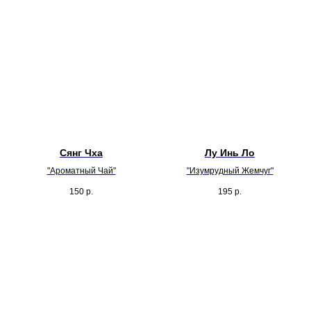
Сянг Чха
Лу Инь Ло
"Ароматный Чай"
"Изумрудный Жемчуг"
150
р.
195
р.