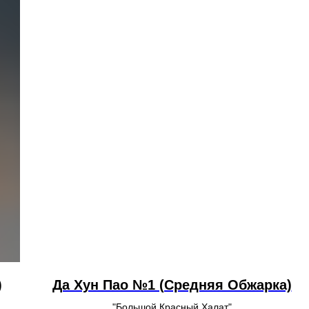
)
Да Хун Пао №1 (Средняя Обжарка)
"Большой Красный Халат"