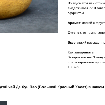
Во вкусе этот чай отли
выдерживает 7-10 зава
эффектом.
Аромат
: легкий с фру
Оттенок
: от темно-зол
Вкус
: яркий насыщенны
Как заваривать
Заваривают его 3 минут
при заваривании пролив
150 мл.
угой чай Да Хун Пао (Большой Красный Халат) в нашем 