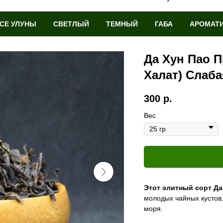
СЕ УЛУНЫ
СВЕТЛЫЙ
ТЕМНЫЙ
ГАБА
АРОМАТ
Да Хун Пао 
Халат) Слаб
300
р.
Вес
Этот элитный сорт Да
молодых чайных кустов,
моря.