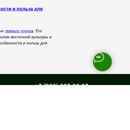
ости и польза для
ных
темных улунов
. Его
волом восточной культуры и
особенности и пользу для
+7 (910) 987-00-37
+7 (961) 115-43-86
ЛАТА
Заполняя любую форму на сайте, Вы
соглашаетесь с
политикой
конфиденциальности