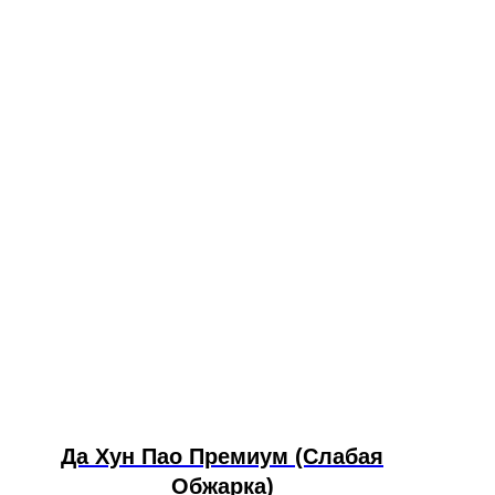
Да Хун Пао Премиум (Слабая
Обжарка)