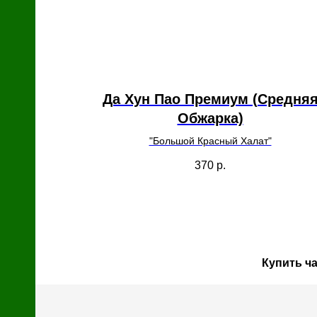
Да Хун Пао Премиум (Средня
Обжарка)
"Большой Красный Халат"
370
р.
Купить ч