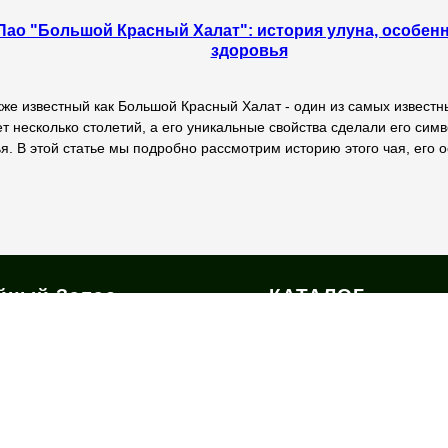
Пао "Большой Красный Халат": история улуна, особенн
здоровья
кже известный как Большой Красный Халат - один из самых извест
т несколько столетий, а его уникальные свойства сделали его сим
я. В этой статье мы подробно рассмотрим историю этого чая, его 
йный Запас
КАТАЛОГ
ернет магазин настоящего
ДОСТАВКА И ОП
айского чая и аксессуаров для
ной церемонии с бесплатной
КОНТАКТЫ
тавкой по России из Иваново
О ЧАЕ