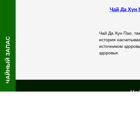
Чай Да Хун 
Чай Да Хун Пао, та
ЧАЙНЫЙ ЗАПАС
история насчитывае
источником здоровь
здоровья.
Ча
Инт
кит
чай
дос