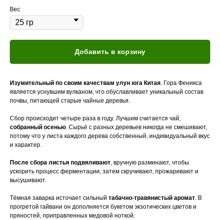
Вес
Добавить в корзину
Изумительный по своим качествам улун юга Китая
. Гора Феникса
является уснувшим вулканом, что обуславливает уникальный состав
почвы, питающей старые чайные деревья.
Сбор происходит четыре раза в году. Лучшим считается чай,
собранный осенью
. Сырьё с разных деревьев никогда не смешивают,
потому что у листа каждого дерева собственный, индивидуальный вкус
и характер.
После сбора листья подвяливают
, вручную разминают, чтобы
ускорить процесс ферментации, затем скручивают, прожаривают и
высушивают.
Тёмная заварка источает сильный
табачно-травянистый аромат
. В
прогретой гайвани он дополняется букетом экзотических цветов и
пряностей, приправленных медовой ноткой.