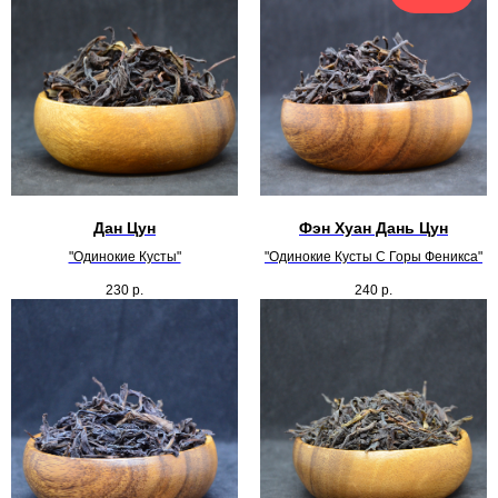
Дан Цун
Фэн Хуан Дань Цун
"Одинокие Кусты"
"Одинокие Кусты С Горы Феникса"
230
р.
240
р.