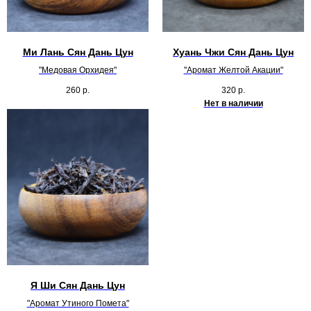
Ми Лань Сян Дань Цун
Хуань Чжи Сян Дань Цун
"Медовая Орхидея"
"Аромат Желтой Акации"
260
р.
320
р.
Нет в наличии
Я Ши Сян Дань Цун
"Аромат Утиного Помета"