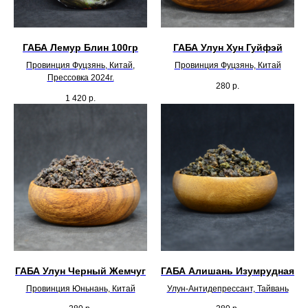
ГАБА Лемур Блин 100гр
ГАБА Улун Хун Гуйфэй
Провинция Фуцзянь, Китай,
Провинция Фуцзянь, Китай
Прессовка 2024г.
280
р.
1 420
р.
ГАБА Улун Черный Жемчуг
ГАБА Алишань Изумрудная
Провинция Юньнань, Китай
Улун-Антидепрессант, Тайвань