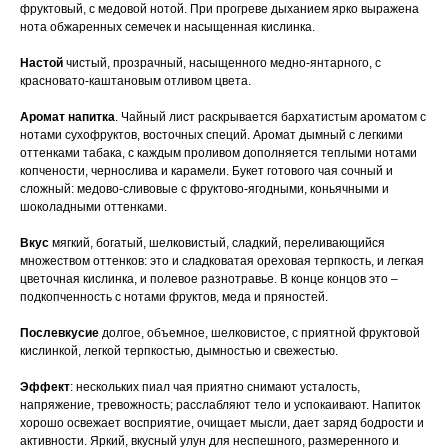
фруктовый, с медовой нотой. При прогреве дыханием ярко выражена
нота обжаренных семечек и насыщенная кислинка.
Настой
чистый, прозрачный, насыщенного медно-янтарного, с
красновато-каштановым отливом цвета.
Аромат напитка
. Чайный лист раскрывается бархатистым ароматом с
нотами сухофруктов, восточных специй. Аромат дымный с легкими
оттенками табака, с каждым проливом дополняется теплыми нотами
копчености, чернослива и карамели. Букет готового чая сочный и
сложный: медово-сливовые с фруктово-ягодными, коньячными и
шоколадными оттенками.
Вкус
мягкий, богатый, шелковистый, сладкий, переливающийся
множеством оттенков: это и сладковатая ореховая терпкость, и легкая
цветочная кислинка, и полевое разнотравье. В конце концов это –
подкопченность с нотами фруктов, меда и пряностей.
Послевкусие
долгое, объемное, шелковистое, с приятной фруктовой
кислинкой, легкой терпкостью, дымностью и свежестью.
Эффект
: нескольких пиал чая приятно снимают усталость,
напряжение, тревожность; расслабляют тело и успокаивают. Напиток
хорошо освежает восприятие, очищает мысли, дает заряд бодрости и
активности. Яркий, вкусный улун для неспешного, размеренного и