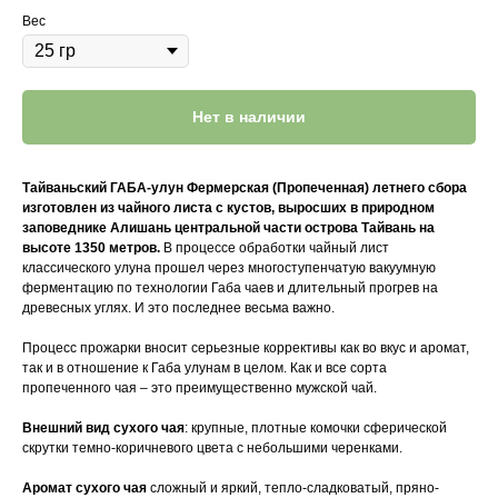
Вес
Нет в наличии
Тайваньский ГАБА-улун Фермерская (Пропеченная) летнего сбора
изготовлен из чайного листа с кустов, выросших в природном
заповеднике Алишань центральной части острова Тайвань на
высоте 1350 метров.
В процессе обработки чайный лист
классического улуна прошел через многоступенчатую вакуумную
ферментацию по технологии Габа чаев и длительный прогрев на
древесных углях. И это последнее весьма важно.
Процесс прожарки вносит серьезные коррективы как во вкус и аромат,
так и в отношение к Габа улунам в целом. Как и все сорта
пропеченного чая – это преимущественно мужской чай.
Внешний вид сухого чая
: крупные, плотные комочки сферической
скрутки темно-коричневого цвета с небольшими черенками.
Аромат сухого чая
сложный и яркий, тепло-сладковатый, пряно-