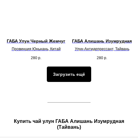
ГАБА Улун Черный Жемчуг
ГАБА Алишань Изумрудная
Провинция Юньнань, Китай
Улун-Антидепрессант, Тайвань
280
р.
280
р.
Загрузить ещё
Купить чай улун ГАБА Алишань Изумрудная
(Тайвань)