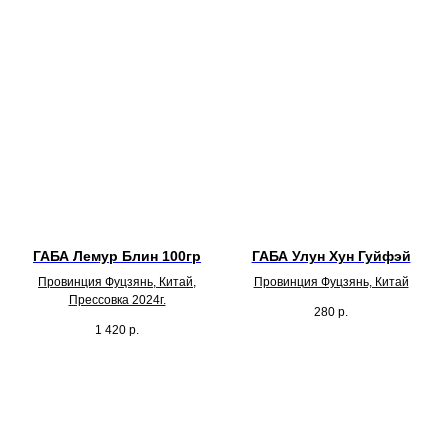
ГАБА Лемур Блин 100гр
ГАБА Улун Хун Гуйфэй
Провинция Фуцзянь, Китай,
Провинция Фуцзянь, Китай
Прессовка 2024г.
280
р.
1 420
р.