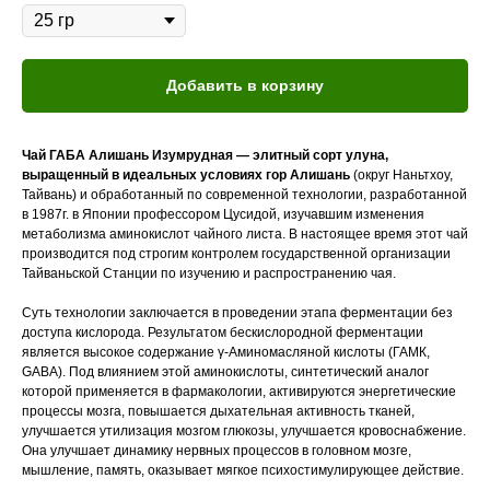
Добавить в корзину
Чай ГАБА Алишань Изумрудная — элитный сорт улуна,
выращенный в идеальных условиях гор Алишань
(округ Наньтхоу,
Тайвань) и обработанный по современной технологии, разработанной
в 1987г. в Японии профессором Цусидой, изучавшим изменения
метаболизма аминокислот чайного листа. В настоящее время этот чай
производится под строгим контролем государственной организации
Тайваньской Станции по изучению и распространению чая.
Суть технологии заключается в проведении этапа ферментации без
доступа кислорода. Результатом бескислородной ферментации
является высокое содержание γ-Аминомасляной кислоты (ГАМК,
GABA). Под влиянием этой аминокислоты, синтетический аналог
которой применяется в фармакологии, активируются энергетические
процессы мозга, повышается дыхательная активность тканей,
улучшается утилизация мозгом глюкозы, улучшается кровоснабжение.
Она улучшает динамику нервных процессов в головном мозге,
мышление, память, оказывает мягкое психостимулирующее действие.