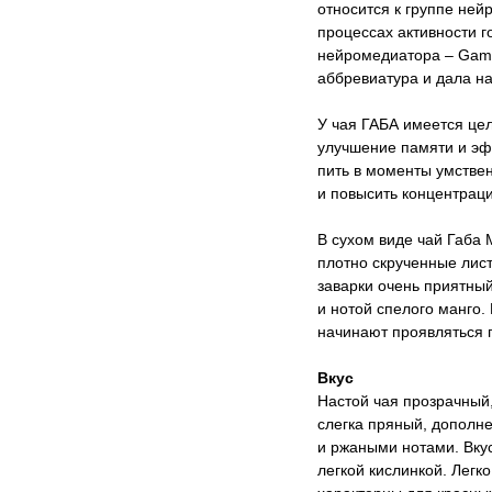
относится к группе ней
процессах активности г
нейромедиатора – Gamm
аббревиатура и дала на
У чая ГАБА имеется цел
улучшение памяти и эф
пить в моменты умствен
и повысить концентрац
В сухом виде чай Габа
плотно скрученные лист
заварки очень приятны
и нотой спелого манго.
начинают проявляться 
Вкус
Настой чая прозрачный,
слегка пряный, дополн
и ржаными нотами. Вку
легкой кислинкой. Легк