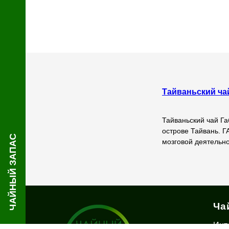
Тайваньский ча
Тайваньский чай Га
острове Тайвань. Г
ЧАЙНЫЙ ЗАПАС
мозговой деятельн
Ча
Инт