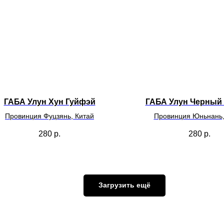
ГАБА Улун Хун Гуйфэй
ГАБА Улун Черный
Провинция Фуцзянь, Китай
Провинция Юньнань,
280
р.
280
р.
Загрузить ещё