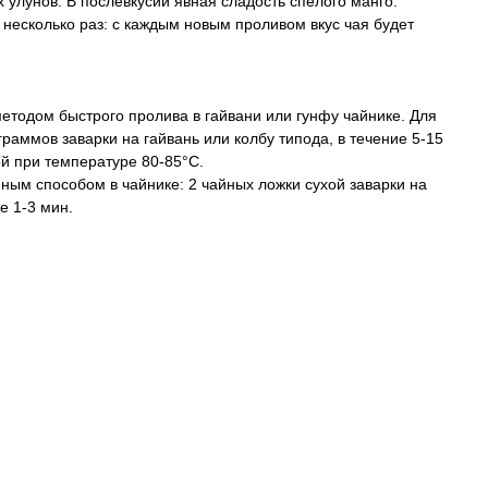
 улунов. В послевкусии явная сладость спелого манго.
 несколько раз: с каждым новым проливом вкус чая будет
етодом быстрого пролива в гайвани или гунфу чайнике. Для
граммов заварки на гайвань или колбу типода, в течение 5-15
ой при температуре 80-85°C.
ным способом в чайнике: 2 чайных ложки сухой заварки на
е 1-3 мин.