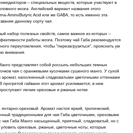
ромедиаторов – специальных веществ, которые участвуют в
оловного мозга. Английский вариант названия этого
a-AminoButyric Acid или же GABA, то есть именно эта
звание данному сорту чая.
ый набор полезных свойств, самое важное из которых –
фективности работы мозга. Поэтому чай Габа рекомендуется
ного переутомления, чтобы "перезагрузиться", прояснить ум
ию внимания.
 Манго представляет собой россыпь небольших темных
очков чая с оранжевыми кусочками сушеного манго. У сухой
й аромат, наполненный сладковатыми цветочными оттенками
 В прогретой гайвани этот аромат усиливается, в нем
проступают легкие ореховые и ржаные нотки.
 янтарно-ореховый. Аромат настоя яркий, тропический,
енный традиционными для чая Габа цветочными, ореховыми
с чая Габа Манго насыщенный, приятный, сладковатый, но с
о уловить ореховые, ржаные, цветочные ноты, которые