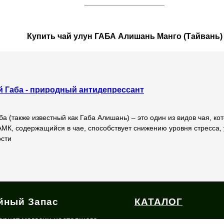
Купить чай улун ГАБА Алишань Манго (Тайвань)
й Габа - природный антидепрессант
ба (также известный как Габа Алишань) – это один из видов чая, к
АМК, содержащийся в чае, способствует снижению уровня стресса
ости
йный Запас
КАТАЛОГ
ернет магазин настоящего
ДОСТАВКА И ОП