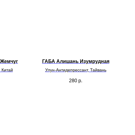
 Жемчуг
ГАБА Алишань Изумрудная
 Китай
Улун-Антидепрессант, Тайвань
280
р.