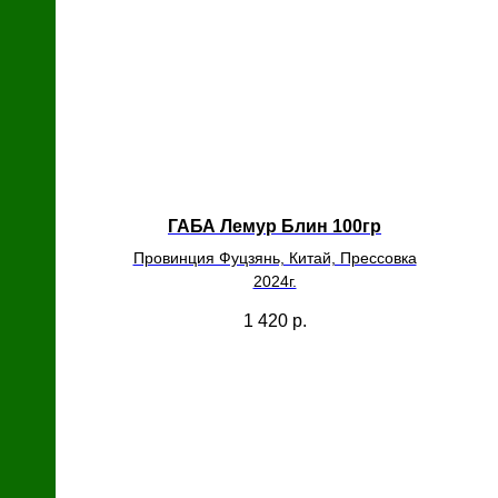
ГАБА Лемур Блин 100гр
Провинция Фуцзянь, Китай, Прессовка
2024г.
1 420
р.