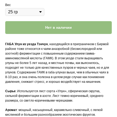
Вес
Нет в наличии
ГАБА Улун из уезда Тэнчун
, находящийся в приграничном с Бирмой
районе тоже относится к чаям анаэробной (бескислородной или
азотной) ферментации с повышенным содержанием гамма-
аминомасляной кислоты (ГАМК). В этом уезде стали выращивать
улуны не более 5 лет назад, и местные почвы, как выяснилось,
подходят не только для качественных пуэров и черных чаев, но и для
улунов. Содержание ГАМК в габа-улунах выше, чем в обычных чаях в
8-10 раз, и она очень полезна в целом ряде случае как понижение
давления, снижает стресс, и хорошо воздействует на кишечник.
Сырье
: Используется лист сорта «Улун», сферическая скрутка,
сильной ферментации в азоте. Лист темно-коричневый, среднего
размера, со светло-коричневыми черешками.
Аромат
: мощный, насыщенный, карамельно-сливочный, с легкой
кислинкой и большим разнообразием экзотических фруктов.