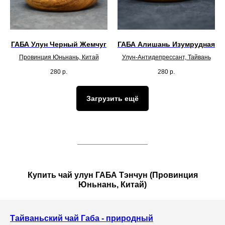
ГАБА Улун Черный Жемчуг
ГАБА Алишань Изумрудная
Провинция Юньнань, Китай
Улун-Антидепрессант, Тайвань
280
р.
280
р.
Загрузить ещё
Купить чай улун ГАБА Тэнчун (Провинция
Юньнань, Китай)
Тайваньский чай Габа - природный