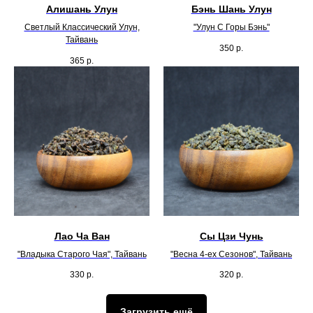
Алишань Улун
Бэнь Шань Улун
Светлый Классический Улун,
"Улун С Горы Бэнь"
Тайвань
350
р.
365
р.
Лао Ча Ван
Сы Цзи Чунь
"Владыка Старого Чая", Тайвань
"Весна 4-ех Сезонов", Тайвань
330
р.
320
р.
Загрузить ещё