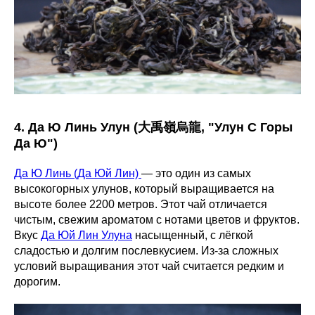
4. Да Ю Линь Улун (大禹嶺烏龍, "Улун С Горы
Да Ю")
Да Ю Линь (Да Юй Лин)
— это один из самых
высокогорных улунов, который выращивается на
высоте более 2200 метров. Этот чай отличается
чистым, свежим ароматом с нотами цветов и фруктов.
Вкус
Да Юй Лин Улуна
насыщенный, с лёгкой
сладостью и долгим послевкусием. Из-за сложных
условий выращивания этот чай считается редким и
дорогим.