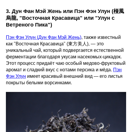
3. Дун Фан Мэй Жень или Пэн Фэн Улун (椪風
烏龍, "Восточная Красавица" или "Улун с
Ветреного Пика")
Пэн Фэн Улун (Дун Фан Мэй Жень)
, также известный
как "Восточная Красавица" (東方美人), — это
уникальный чай, который подвергается естественной
ферментации благодаря укусам насекомых-цикадок.
Этот процесс придаёт чаю особый медово-фруктовый
аромат и сладкий вкус с нотами персика и мёда.
Пэн
Фэн Улун
имеет красивый внешний вид — его листья
покрыты белыми ворсинками.