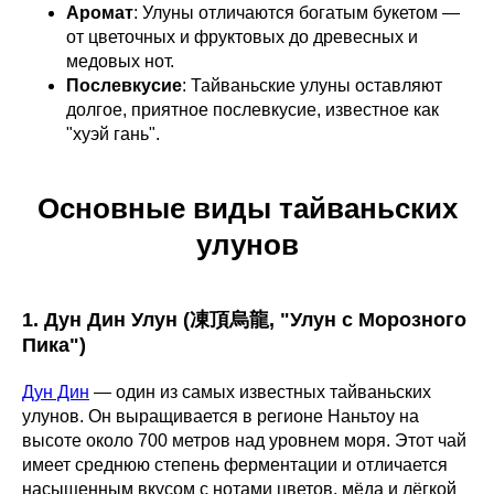
Аромат
: Улуны отличаются богатым букетом —
от цветочных и фруктовых до древесных и
медовых нот.
Послевкусие
: Тайваньские улуны оставляют
долгое, приятное послевкусие, известное как
"хуэй гань".
Основные виды тайваньских
улунов
1. Дун Дин Улун (凍頂烏龍, "Улун с Морозного
Пика")
Дун Дин
— один из самых известных тайваньских
улунов. Он выращивается в регионе Наньтоу на
высоте около 700 метров над уровнем моря. Этот чай
имеет среднюю степень ферментации и отличается
насыщенным вкусом с нотами цветов, мёда и лёгкой