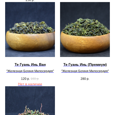
250
р.
Те Гуань Инь Ван
Те Гуань Инь (Премиум)
"Железная Богиня Милосердия"
"Железная Богиня Милосердия"
120
р.
160
р.
280
р.
Нет в наличии