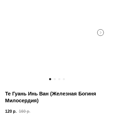
Те Гуань Инь Ван (Железная Богиня
Милосердия)
120
р.
160
р.