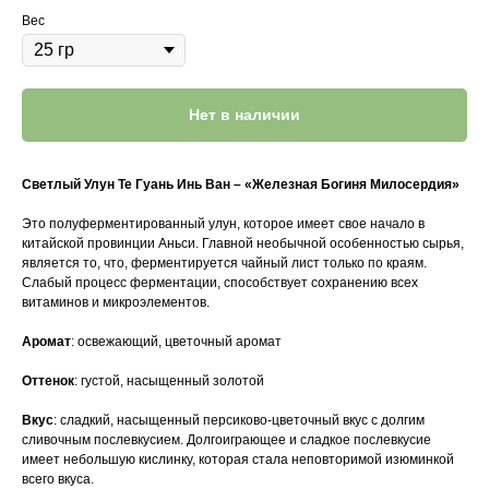
Вес
Нет в наличии
Светлый Улун Те Гуань Инь Ван – «Железная Богиня Милосердия»
Это полуферментированный улун, которое имеет свое начало в
китайской провинции Аньси. Главной необычной особенностью сырья,
является то, что, ферментируется чайный лист только по краям.
Слабый процесс ферментации, способствует сохранению всех
витаминов и микроэлементов.
Аромат
: освежающий, цветочный аромат
Оттенок
: густой, насыщенный золотой
Вкус
: сладкий, насыщенный персиково-цветочный вкус с долгим
сливочным послевкусием. Долгоиграющее и сладкое послевкусие
имеет небольшую кислинку, которая стала неповторимой изюминкой
всего вкуса.