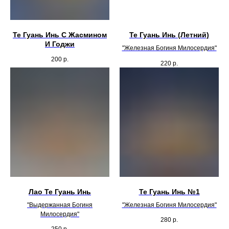
Те Гуань Инь С Жасмином
Те Гуань Инь (Летний)
И Годжи
"Железная Богиня Милосердия"
200
р.
220
р.
Лао Те Гуань Инь
Те Гуань Инь №1
"Выдержанная Богиня
"Железная Богиня Милосердия"
Милосердия"
280
р.