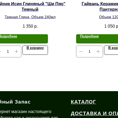
йник Исин Глиняный "Ши Пяо"
Гайвань Керамик
Темный
Пантер
Темная Глина, Объем 240мл
Объем 120
1 350
р.
1 050
р
Подробнее
Подробнее
В корзину
В кор
йный Запас
КАТАЛОГ
ернет магазин настоящего
ДОСТАВКА И ОП
айского чая и аксессуаров для