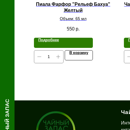
й
Пиала Фарфор "Рельеф Бахуа"
Ча
Желтый
Объем: 65 мл
550
р.
Подробнее
В корзину
ЧАЙНЫЙ ЗАПАС
Ча
Инт
кит