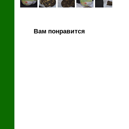
й
Вам понравится
зин
с