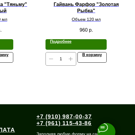
а "Тяньму"
Гайвань Фарфор "Золотая
ный
Рыбка"
 мл
Объем 120 мл
.
960
р.
Подробнее
зину
В корзину
+7 (910) 987-00-37
+7 (961) 115-43-86
ЛАТА
Заполняя любую форму на сайте, Вы