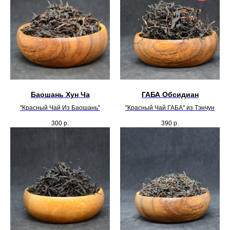
Баошань Хун Ча
ГАБА Обсидиан
"Красный Чай Из Баошань"
"Красный Чай ГАБА" из Тэнчун
300
р.
390
р.