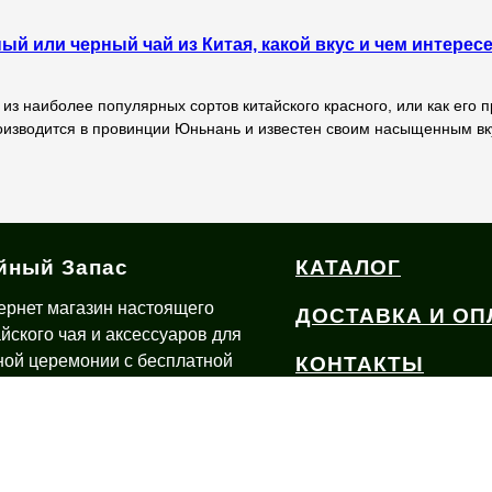
ный или черный чай из Китая, какой вкус и чем интерес
 из наиболее популярных сортов китайского красного, или как его п
роизводится в провинции Юньнань и известен своим насыщенным вк
йный Запас
КАТАЛОГ
ернет магазин настоящего
ДОСТАВКА И ОП
айского чая и аксессуаров для
ной церемонии с бесплатной
КОНТАКТЫ
тавкой по России из Иваново
О ЧАЕ