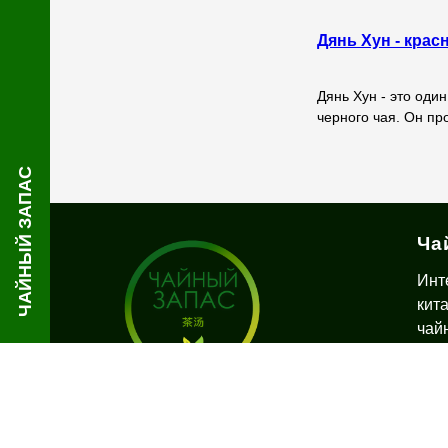
Дянь Хун - крас
Дянь Хун - это один
черного чая. Он п
ЧАЙНЫЙ ЗАПАС
Ча
Инт
кит
чай
дос