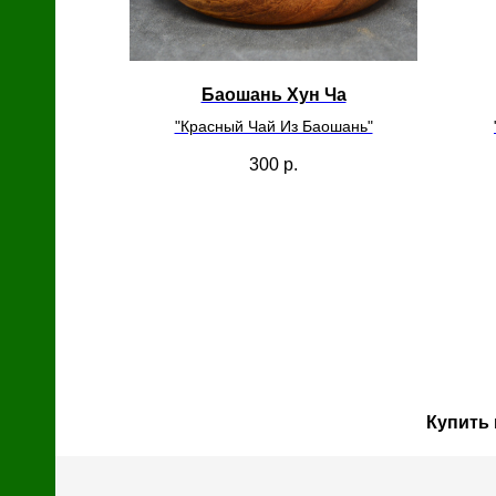
с
й
Баошань Хун Ча
"Красный Чай Из Баошань"
300
р.
Купить 