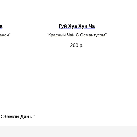
а
Гуй Хуа Хун Ча
анси"
"Красный Чай С Османтусом"
260
р.
С Земли Дянь"