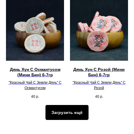
Дянь Хун С Османтусом
Дянь Хун С Розой (Мини
(Мини Бин) 6-7гр
Бин) 6-7гр
"Красный Чай С Земли Дянь" С
"Красный Чай С Земли Дянь" С
Османтусом
Розой
40
р.
40
р.
Загрузить ещё