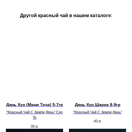
Другой красный чай в нашем каталоге:
Дянь Хун (Мини Точа) 5-7гр
Дянь Хун Шарик 8-9гр
"Красный Чай С Земли Дянь" Сяо
"Красный Чай С Земли Дянь"
То
40
р.
30
р.