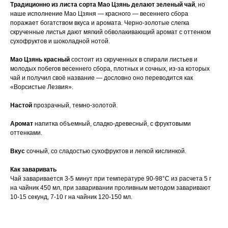
Традиционно из листа сорта Мао Цзянь делают зеленый чай
, но
наше исполнение Мао Цзяня — красного — весеннего сбора
поражает богатством вкуса и аромата. Черно-золотые слегка
скрученные листья дают мягкий обволакивающий аромат с оттенком
сухофруктов и шоколадной нотой.
Мао Цзянь красный
состоит из скрученных в спирали листьев и
молодых побегов весеннего сбора, плотных и сочных, из-за которых
чай и получил своё название — дословно оно переводится как
«Ворсистые Лезвия».
Настой
прозрачный, темно-золотой.
Аромат
напитка объемный, сладко-древесный, с фруктовыми
оттенками.
Вкус
сочный, со сладостью сухофруктов и легкой кислинкой.
Как заваривать
Чай заваривается 3-5 минут при температуре 90-98°С из расчета 5 г
на чайник 450 мл, при заваривании проливным методом заваривают
10-15 секунд, 7-10 г на чайник 120-150 мл.