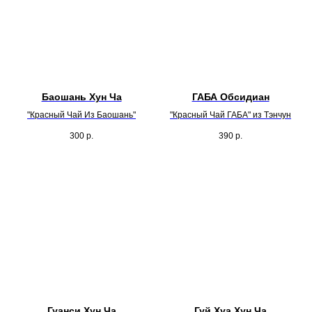
Баошань Хун Ча
ГАБА Обсидиан
"Красный Чай Из Баошань"
"Красный Чай ГАБА" из Тэнчун
300
р.
390
р.
Гуанси Хун Ча
Гуй Хуа Хун Ча