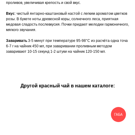
проливов, увеличивая крепость и свой вкус.
Вкус
: чистый янтарно-каштановый настой с легким ароматом цветков
розы. В букете ноты древесной коры, солнечного леса, приятная
медовая сладость послевкусия. Почки придают мелодии гармоничного,
мягкого звучания.
Заваривать
3-5 минут при температуре 95-98°C из расчёта одна точа
6-7 г на чайник 450 мл, при заваривании проливным методом
заваривают 10-15 секунд 1-2 штуки на чайник 120-150 мл.
Другой красный чай в нашем каталоге:
ГАБА