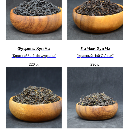
Фуцзянь Хун Ча
Ли Чжи Хун Ча
"Красный Чай Из Фуцзяня"
"Красный Чай С Личи"
220
р.
230
р.