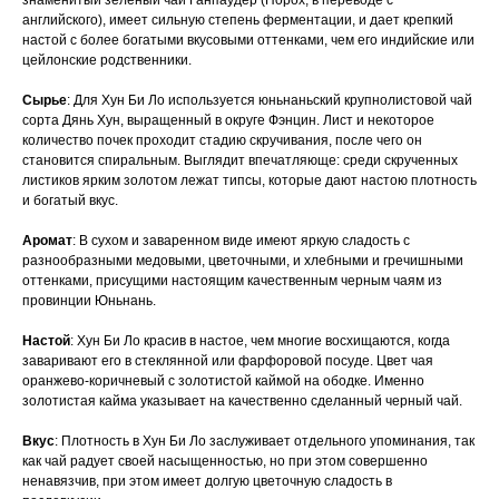
знаменитый зеленый чай Ганпаудер (Порох, в переводе с
английского), имеет сильную степень ферментации, и дает крепкий
настой с более богатыми вкусовыми оттенками, чем его индийские или
цейлонские родственники.
Сырье
: Для Хун Би Ло используется юньнаньский крупнолистовой чай
сорта Дянь Хун, выращенный в округе Фэнцин. Лист и некоторое
количество почек проходит стадию скручивания, после чего он
становится спиральным. Выглядит впечатляюще: среди скрученных
листиков ярким золотом лежат типсы, которые дают настою плотность
и богатый вкус.
Аромат
: В сухом и заваренном виде имеют яркую сладость с
разнообразными медовыми, цветочными, и хлебными и гречишными
оттенками, присущими настоящим качественным черным чаям из
провинции Юньнань.
Настой
: Хун Би Ло красив в настое, чем многие восхищаются, когда
заваривают его в стеклянной или фарфоровой посуде. Цвет чая
оранжево-коричневый с золотистой каймой на ободке. Именно
золотистая кайма указывает на качественно сделанный черный чай.
Вкус
: Плотность в Хун Би Ло заслуживает отдельного упоминания, так
как чай радует своей насыщенностью, но при этом совершенно
ненавязчив, при этом имеет долгую цветочную сладость в