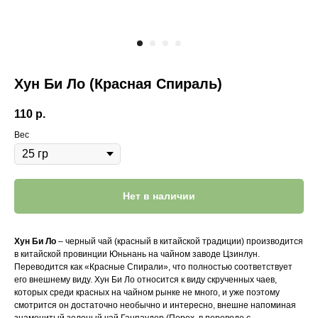
Хун Би Ло (Красная Спираль)
110
р.
Вес
Нет в наличии
Хун Би Ло
– черный чай (красный в китайской традиции) производится
в китайской провинции Юньнань на чайном заводе Цзинлун.
Переводится как «Красные Спирали», что полностью соответствует
его внешнему виду. Хун Би Ло относится к виду скрученных чаев,
которых среди красных на чайном рынке не много, и уже поэтому
смотрится он достаточно необычно и интересно, внешне напоминая