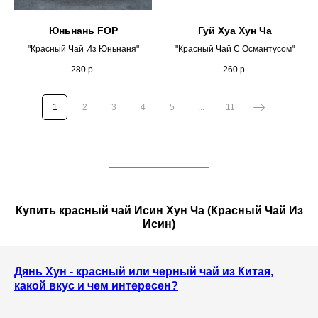
Юньнань FOP
Гуй Хуа Хун Ча
"Красный Чай Из Юньнаня"
"Красный Чай С Османтусом"
280
р.
260
р.
1
2
3
4
5
...
11
Купить красный чай Исин Хун Ча (Красный Чай Из
Исин)
Дянь Хун - красный или черный чай из Китая,
какой вкус и чем интересен?