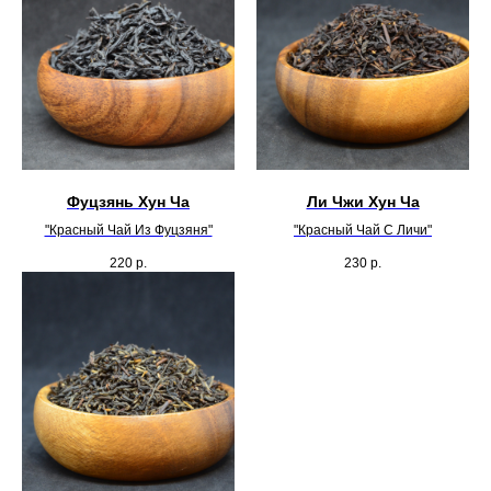
Фуцзянь Хун Ча
Ли Чжи Хун Ча
"Красный Чай Из Фуцзяня"
"Красный Чай С Личи"
220
р.
230
р.