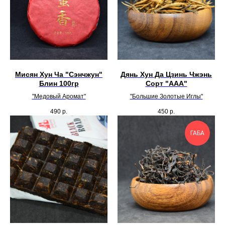
Мисян Хун Ча "Сэнчжун"
Дянь Хун Да Цзинь Чжэнь
Блин 100гр
Сорт "ААА"
"Медовый Аромат"
"Большие Золотые Иглы"
490
р.
450
р.
ГАБА