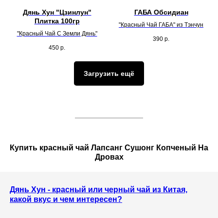
Дянь Хун "Цзинлун"
ГАБА Обсидиан
Плитка 100гр
"Красный Чай ГАБА" из Тэнчун
"Красный Чай С Земли Дянь"
390
р.
450
р.
Загрузить ещё
Купить красный чай Лапсанг Сушонг Копченый На
Дровах
Дянь Хун - красный или черный чай из Китая,
какой вкус и чем интересен?