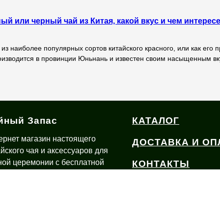
ный или черный чай из Китая, какой вкус и чем интерес
 из наиболее популярных сортов китайского красного, или как его п
роизводится в провинции Юньнань и известен своим насыщенным вк
йный Запас
КАТАЛОГ
ернет магазин настоящего
ДОСТАВКА И ОП
айского чая и аксессуаров для
ной церемонии с бесплатной
КОНТАКТЫ
тавкой по России из Иваново
О ЧАЕ