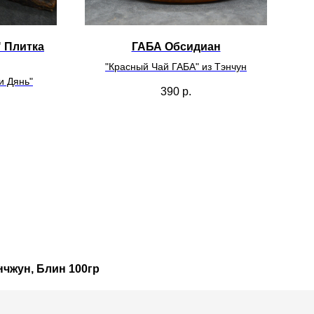
" Плитка
ГАБА Обсидиан
"Красный Чай ГАБА" из Тэнчун
и Дянь"
390
р.
чжун, Блин 100гр