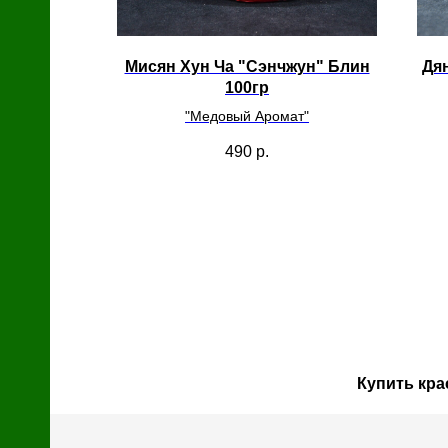
с
й
Мисян Хун Ча "Сэнчжун" Блин
Дя
100гр
"Медовый Аромат"
490
р.
Купить кра