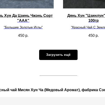
нь Хун Да Цзинь Чжэнь Сорт
Дянь Хун "Цзинлун
"ААА"
100гр
"Большие Золотые Иглы"
"Красный Чай С Земл
450
р.
450
р.
Загрузить ещё
сный чай Мисян Хун Ча (Медовый Аромат), фабрика Сэн