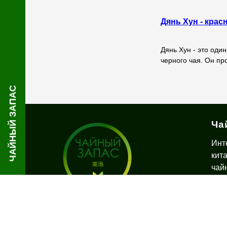
Дянь Хун - крас
Дянь Хун - это один
черного чая. Он п
ЧАЙНЫЙ ЗАПАС
Ча
Инт
кит
чай
дос