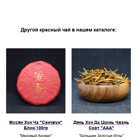
Другой красный чай в нашем каталоге:
Мисян Хун Ча "Сэнчжун"
Дянь Хун Да Цзинь Чжэнь
Блин 100гр
Сорт "ААА"
"Медовый Аромат"
"Большие Золотые Иглы"