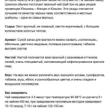
Цзинлун обычно поступает красный чай Шай Хун из двух уездов
провинции Юньнань – Фэнцин и Юньсян. Эти уезды считаются
лучшими по качеству черных чаев, соответственно и местные
шайхуны – одни из самых вкусных.
Сырье
: Лист крупный, не ломаный, светло-коричневый, с большим
количеством золотых типсов.
Аромат
: Сухой запах для краткости можно назвать «солнечным»,
яблочным, цветочно-медовым, полевым разнотравьем, табаком
высоких сортов.
Настой
: Настой получается ярко-красный с оранжевым оттенком,
легкий, очень глянцевитый, напоминающий нефильтрованное красное
пиво.
Вкус
: На вкус же можно различить вкус хорошего ассама, сухофруктов,
табаков, груш, яблок, и разнообразных цветов, и очень сладкое и
воздушное послевкусие.
Как заваривать
Чай заваривается 3-5 минут при температуре 90-98°С из расчета 5 г
на чайник 450 мл, при заваривании проливным методом заваривают
10-15 секунд, 7-10 г на чайник 120-150 мл.