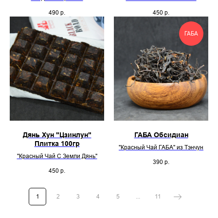
490
р.
450
р.
ГАБА
Дянь Хун "Цзинлун"
ГАБА Обсидиан
Плитка 100гр
"Красный Чай ГАБА" из Тэнчун
"Красный Чай С Земли Дянь"
390
р.
450
р.
1
2
3
4
5
...
11