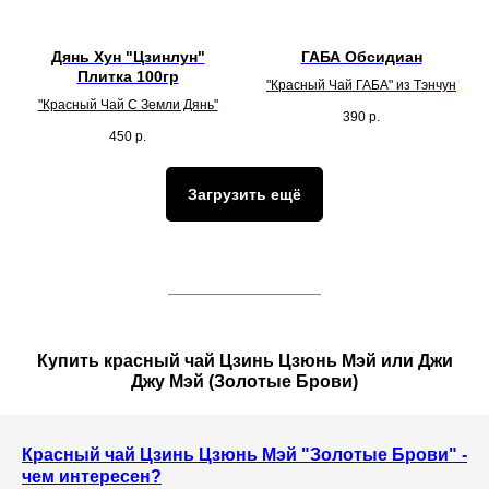
Дянь Хун "Цзинлун"
ГАБА Обсидиан
Плитка 100гр
"Красный Чай ГАБА" из Тэнчун
"Красный Чай С Земли Дянь"
390
р.
450
р.
Загрузить ещё
Купить красный чай Цзинь Цзюнь Мэй или Джи
Джу Мэй (Золотые Брови)
Красный чай Цзинь Цзюнь Мэй "Золотые Брови" -
чем интересен?