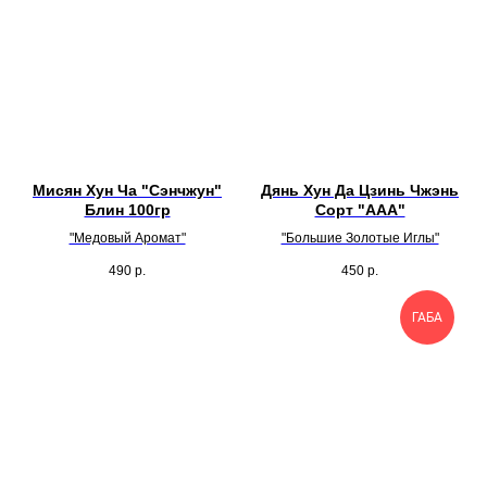
Мисян Хун Ча "Сэнчжун"
Дянь Хун Да Цзинь Чжэнь
Блин 100гр
Сорт "ААА"
"Медовый Аромат"
"Большие Золотые Иглы"
490
р.
450
р.
ГАБА