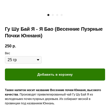
Гу Шу Бай Я - Я Бао (Весенние Пуэрные
Почки Юннаня)
250
р.
Вес
Добавить в корзину
Также напиток носит название Весенние почки Юннаня, высокого
качества
. Производят привилегированный чай Гу Шу Бай Я из
молоденьких почек пуэрных деревьев. Их собирают весной в
провинции под названием Юннань.