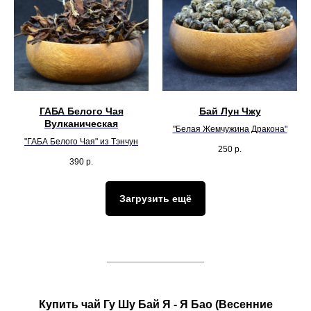
ГАБА Белого Чая
Бай Лун Чжу
Вулканическая
"Белая Жемчужина Дракона"
"ГАБА Белого Чая" из Тэнчун
250
р.
390
р.
Загрузить ещё
Купить чай Гу Шу Бай Я - Я Бао (Весенние