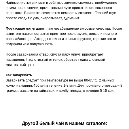
Чайные листья впитали в себя всю зимнюю свежесть, пробуждение
земли после спячки, яркие теплые лучи приветливого весеннего
солнышка. В напитке сочетается нежность, свежесть. Терпкий вкус
просто сводит с ума, очаровывает, дурманит.
Фруктовые
нотки дарят чаю незабываемые вкусовые качества. После
выпитого настоя остается приятное послевкусие, легкое и немного
расслабляющее. Аккорды спелых и сочных фруктов, терпкие нотки
подарили чаю популярность.
После заваривания отвар, спустя пару минут, приобретает
насыщенный золотистый оттенок, обретает едва уловимый
желтоватый цвет.
Как заваривать
Заваривать следует при температуре не выше 80-85°C, 2 чайных
ложки на чайник 450 мл, в течение 1-3 мин. Для проливного метода – 8
граммов заварки на гайвань или колбу типода, в течение 5-15 сек.
Другой белый чай в нашем каталоге: