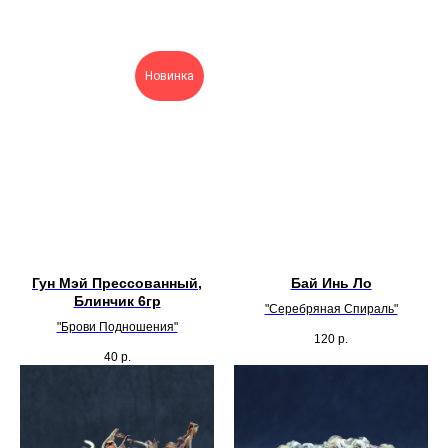
Новинка
Гун Мэй Прессованный,
Бай Инь Ло
Блинчик 6гр
"Серебряная Спираль"
"Брови Подношения"
120
р.
40
р.