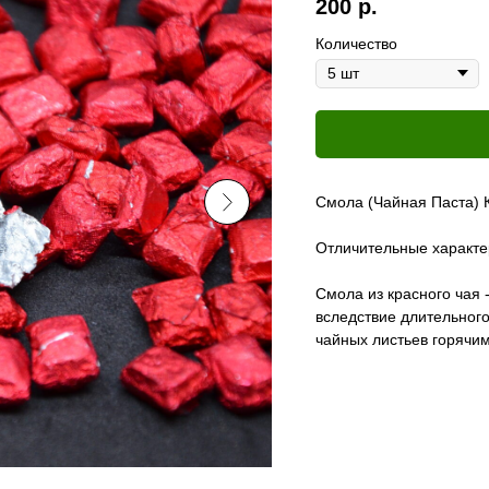
200
р.
Количество
Смола (Чайная Паста) К
Отличительные характер
Смола из красного чая
вследствие длительног
чайных листьев горячи