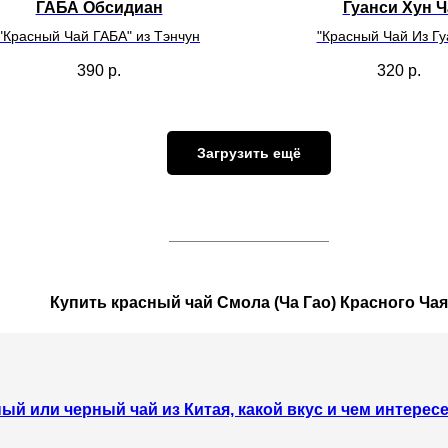
ГАБА Обсидиан
Гуанси Хун Ч
"Красный Чай ГАБА" из Тэнчун
"Красный Чай Из Гу
390
р.
320
р.
Загрузить ещё
Купить красный чай Смола (Ча Гао) Красного Чая
ный или черный чай из Китая, какой вкус и чем интерес