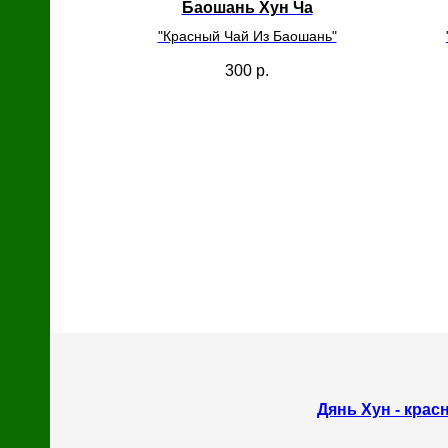
Баошань Хун Ча
с
й
"Красный Чай Из Баошань"
300
р.
Дянь Хун - крас