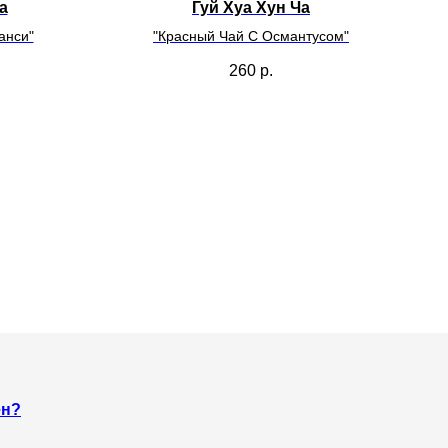
а
Гуй Хуа Хун Ча
анси"
"Красный Чай С Османтусом"
260
р.
ен?